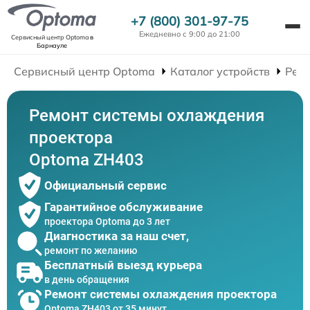
+7 (800) 301-97-75
Ежедневно с 9:00 до 21:00
Сервисный центр Optoma
в
Барнауле
Сервисный центр Optoma
Каталог устройств
Рем
Ремонт системы охлаждения
проектора
Optoma ZH403
Официальный сервис
Гарантийное обслуживание
проектора Optoma до 3 лет
Диагностика за наш счет,
ремонт по желанию
Бесплатный выезд курьера
в день обращения
Ремонт системы охлаждения проектора
Optoma ZH403 от 35 минут