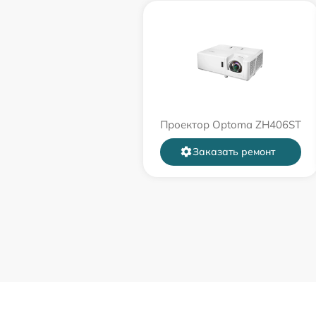
Проектор Optoma ZH406ST
Заказать ремонт