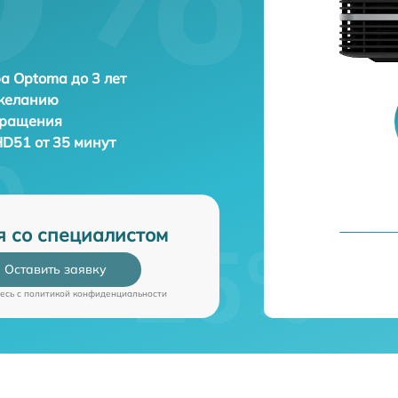
а Optoma до 3 лет
 желанию
бращения
D51 от 35 минут
я со специалистом
Оставить заявку
есь c
политикой конфиденциальности