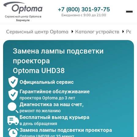
+7 (800) 301-97-75
Ежедневно с 9:00 до 21:00
Сервисный центр Optoma
в
Барнауле
Сервисный центр Optoma
Каталог устройств
Рем
Замена лампы подсветки
проектора
Optoma UHD38
Официальный сервис
Гарантийное обслуживание
проектора Optoma до 3 лет
Диагностика за наш счет,
ремонт по желанию
Бесплатный выезд курьера
в день обращения
Замена лампы подсветки проектора
Optoma UHD38 от 35 минут