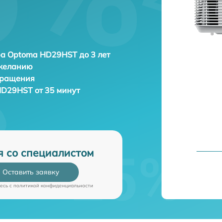
а Optoma HD29HST до 3 лет
 желанию
бращения
D29HST от 35 минут
я со специалистом
Оставить заявку
есь c
политикой конфиденциальности