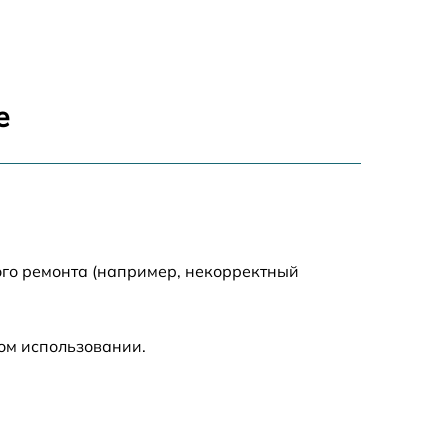
400 р
1230 р
е
650 р
1670 р
850 р
ого ремонта (например, некорректный
890 р
ом использовании.
790 р
2100 р