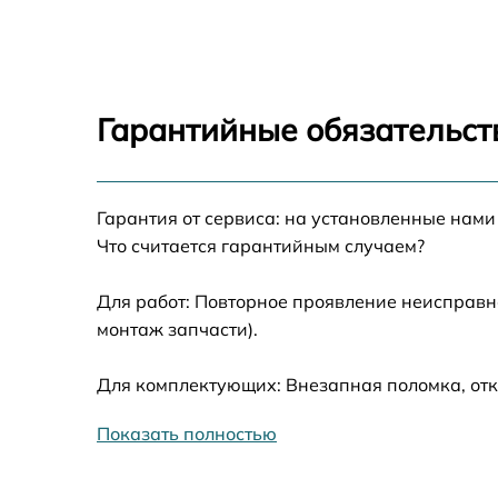
Замена блока розжига Optoma HD29HST
Замена линзы Optoma HD29HST
Гарантийные обязательст
Ремонт системной платы Optoma HD29HST
Гарантия от сервиса: на установленные нами
Замена балластера Optoma HD29HST
Что считается гарантийным случаем?
Перепрошивка, восстановление ПО Optom
HD29HST
Для работ: Повторное проявление неисправн
монтаж запчасти).
Чистка проектора Optoma HD29HST
Для комплектующих: Внезапная поломка, отк
Замена поляризатора Optoma HD29HST
Показать полностью
Замена вентилятора системы охлаждения
Optoma HD29HST