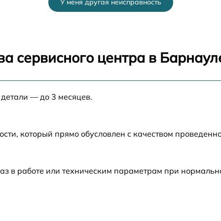
У меня другая неисправность
от 60 мин
от 60 мин
ва сервисного центра в Барнаул
от 60 мин
 детали — до 3 месяцев.
от 60 мин
a
от 60 мин
ости, который прямо обусловлен с качеством проведенн
от 60 мин
аз в работе или техническим параметрам при нормальн
от 60 мин
от 60 мин