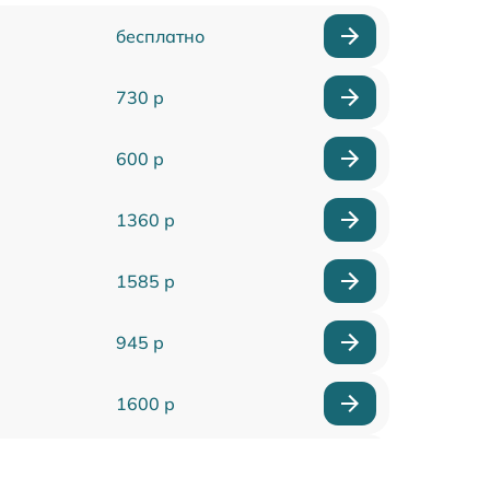
бесплатно
730 р
600 р
1360 р
1585 р
945 р
1600 р
1880 р