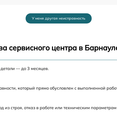
от 60 мин
У меня другая неисправность
от 60 мин
от 60 мин
ва сервисного центра в Барнаул
от 60 мин
 детали — до 3 месяцев.
от 60 мин
a
от 60 мин
авности, который прямо обусловлен с выполненной рабо
от 60 мин
из строя, отказ в работе или техническим параметрам
от 60 мин