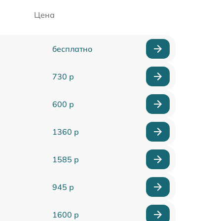
Цена
бесплатно
730 р
600 р
1360 р
1585 р
945 р
1600 р