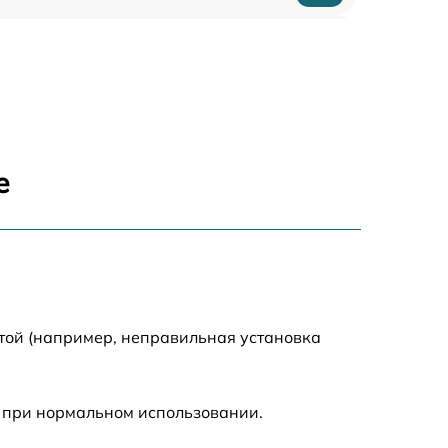
1880 р
400 р
1230 р
е
650 р
1670 р
850 р
той (например, неправильная установка
890 р
 при нормальном использовании.
790 р