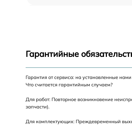
Ремонт блока управления Optoma GT1080e
Замена блока розжига Optoma GT1080e
Замена линзы Optoma GT1080e
Гарантийные обязательст
Ремонт системной платы Optoma GT1080e
Гарантия от сервиса: на установленные нами
Замена балластера Optoma GT1080e
Что считается гарантийным случаем?
Перепрошивка, восстановление ПО Optom
GT1080e
Для работ: Повторное возникновение неиспр
запчасти).
Чистка проектора Optoma GT1080e
Для комплектующих: Преждевременный выход 
Замена поляризатора Optoma GT1080e