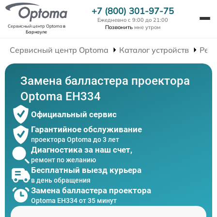
+7 (800) 301-97-75
Ежедневно с 9:00 до 21:00
Сервисный центр Optoma
в
Позвонить
мне утром
Барнауле
Сервисный центр Optoma
Каталог устройств
Рем
Замена балластера проектора
Optoma EH334
Официальный сервис
Гарантийное обслуживание
проектора Optoma до 3 лет
Диагностика за наш счет,
ремонт по желанию
Бесплатный выезд курьера
в день обращения
Замена балластера проектора
Optoma EH334 от 35 минут