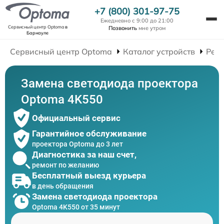
+7 (800) 301-97-75
Ежедневно с 9:00 до 21:00
Сервисный центр Optoma
в
Позвонить
мне утром
Барнауле
Сервисный центр Optoma
Каталог устройств
Рем
Замена светодиода проектора
Optoma 4K550
Официальный сервис
Гарантийное обслуживание
проектора Optoma до 3 лет
Диагностика за наш счет,
ремонт по желанию
Бесплатный выезд курьера
в день обращения
Замена светодиода проектора
Optoma 4K550 от 35 минут